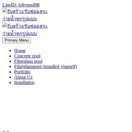
LineID: jollypool98
Primary Menu
Home
Concrete pool
Fiberglass pool
Fiberglasspool (installed yourself)
Portfolio
About Us
Installation